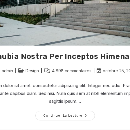
ubia Nostra Per Inceptos Himen
teur/autrice
Post
Commentaires
Dernière
admin
Design
4 898 commentaires
octobre 25, 2
category:
de
modification
la
de
dolor sit amet, consectetur adipiscing elit. Integer nec odio. Pra
lication :
publication :
la
ante dapibus diam. Sed nisi. Nulla quis sem at nibh elementum imp
publication :
sagittis ipsum.…
Conubia
Continuer La Lecture
Nostra
Per
Inceptos