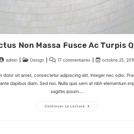
ctus Non Massa Fusce Ac Turpis Q
Auteur/autrice
Post
Commentaires
Dernière
admin
Design
17 commentaires
octobre 25, 201
de
category:
de
modification
a
la
de
dolor sit amet, consectetur adipiscing elit. Integer nec odio. Pra
publication :
publication :
la
ante dapibus diam. Sed nisi. Nulla quis sem at nibh elementum imp
publication :
sagittis ipsum.…
Luctus
Continuer La Lecture
Non
Massa
Fusce
Ac
Turpis
Quis