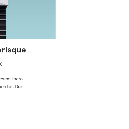
erisque
16
esent libero.
erdiet. Duis