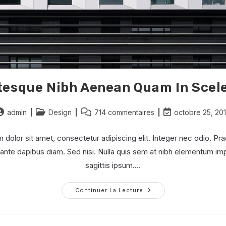
tesque Nibh Aenean Quam In Scel
uteur/autrice
Post
Commentaires
Dernière
admin
Design
714 commentaires
octobre 25, 20
e
category:
de
modification
a
la
de
dolor sit amet, consectetur adipiscing elit. Integer nec odio. Pra
ublication :
publication :
la
ante dapibus diam. Sed nisi. Nulla quis sem at nibh elementum imp
publication :
sagittis ipsum.…
Pellentesque
Continuer La Lecture
Nibh
Aenean
Quam
In
Scelerisque