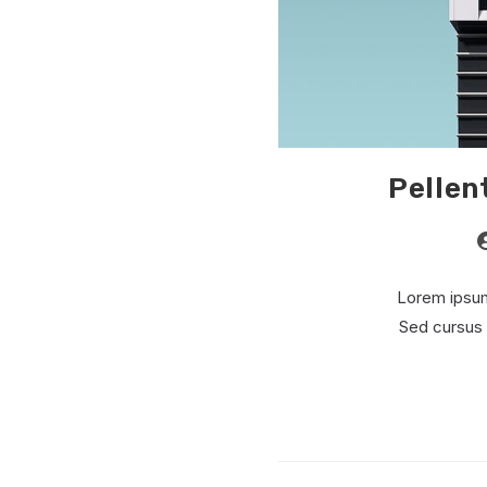
Pellen
A
d
l
Lorem ipsum 
p
Sed cursus 