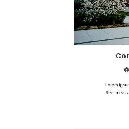
Con
Au
de
la
Lorem ipsum 
pub
Sed cursus 