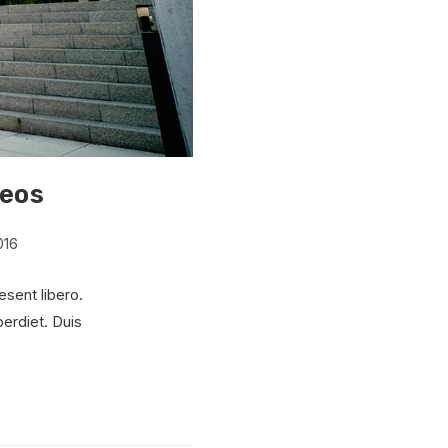
aeos
016
esent libero.
erdiet. Duis