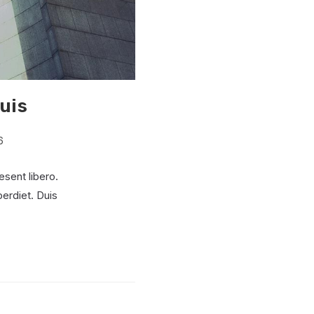
uis
6
esent libero.
erdiet. Duis