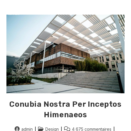
Skip
to
MENU
content
Conubia Nostra Per Inceptos
Himenaeos
Auteur/autrice
Post
Commentaires
admin
Design
4 675 commentaires