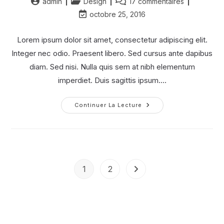
Auteur/autrice
Post
Commentaires
admin
Design
17 commentaires
de
category:
de
Dernière
octobre 25, 2016
la
la
modification
publication :
publication :
de
Lorem ipsum dolor sit amet, consectetur adipiscing elit.
la
Integer nec odio. Praesent libero. Sed cursus ante dapibus
publication :
diam. Sed nisi. Nulla quis sem at nibh elementum
imperdiet. Duis sagittis ipsum.…
Luctus
Continuer La Lecture
Non
Massa
Fusce
Ac
Turpis
Quis
1
2
Aller à la page suivante