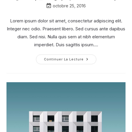
de
category:
de
Dernière
octobre 25, 2016
la
la
modification
publication :
publication :
de
Lorem ipsum dolor sit amet, consectetur adipiscing elit.
la
Integer nec odio. Praesent libero. Sed cursus ante dapibus
publication :
diam. Sed nisi. Nulla quis sem at nibh elementum
imperdiet. Duis sagittis ipsum.…
Conubia
Continuer La Lecture
Nostra
Per
Inceptos
Himenaeos