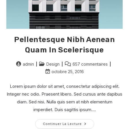
Pellentesque Nibh Aenean
Quam In Scelerisque
Auteur/autrice
Post
Commentaires
admin
Design
657 commentaires
de
category:
de
Dernière
octobre 25, 2016
la
la
modification
publication :
publication :
de
Lorem ipsum dolor sit amet, consectetur adipiscing elit.
la
Integer nec odio. Praesent libero. Sed cursus ante dapibus
publication :
diam. Sed nisi. Nulla quis sem at nibh elementum
imperdiet. Duis sagittis ipsum.…
Pellentesque
Continuer La Lecture
Nibh